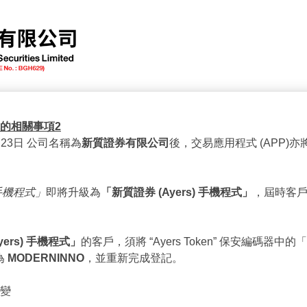
新股動態
客戶服務
有關新質
表格下載
公司通告
的相關事項
2
月23日 公司名稱為
新質證券有限公司
後，交易應用程式 (APP)亦
手機程式」
即將升級為
「新質證券
(Ayers)
手機程式」
，屆時客戶可於
yers)
手機程式」
的客戶，須將 “Ayers Token” 保安編碼器
為
MODERNINNO
，並重新完成登記。
變