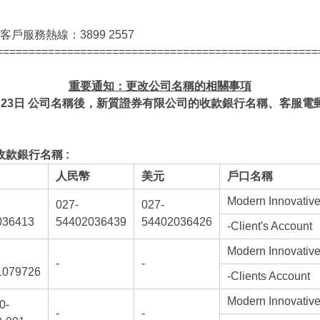
戶服務熱線：3899 2557
==================================================
重要通知：更改公司名稱的相關事項
23
日
公司名稱後，新質證券有限公司的收款銀行名稱、客服電
款銀行名稱 :
人民幣
美元
戶口名稱
Modern Innovative
027-
027-
036413
54402036439
54402036426
-Client's Account
Modern Innovative
-
-
1079726
-Clients Account
Modern Innovative
0-
-
-
司集團