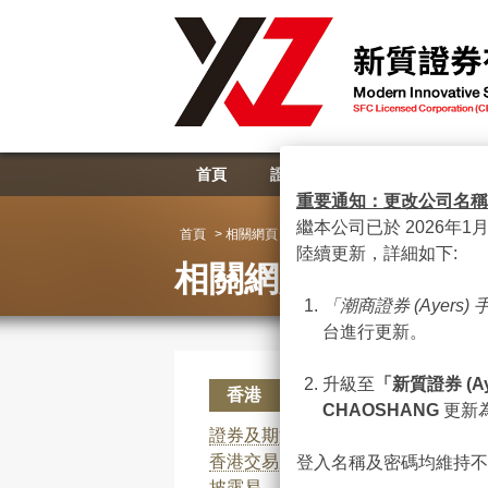
首頁
證券業務
資產管理
重要通知：更改公司名稱
繼本公司已於 2026年1
首頁
> 相關網頁
陸續更新，詳細如下:
相關網頁
「潮商證券
(Ayers)
台進行更新。
升級至
「新質證券
(A
香港
CHAOSHANG
更新
證券及期貨事務監察委員會
香港交易所
登入名稱及密碼均維持不
披露易