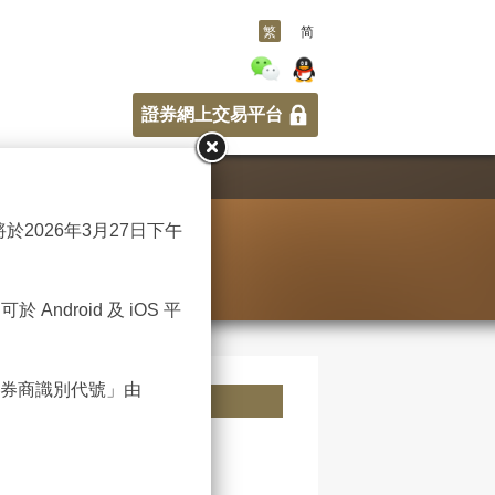
繁
简
證券網上交易平台
將於2026年3月27日下午
 Android 及 iOS 平
中的「券商識別代號」由