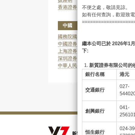
香港證券專業學會
不便之處，敬請見諒。
如有任何查詢，歡迎致電客
===================
中國
國務院國有資產監督管理委員會
繼本公司已於 2026
年1
月
中國證券監督管理委員會
下:
上海證券交易所
深圳證券交易所
新質證券有限公司的收
中華人民共和國商務部
銀行名稱
港元
027-
交通銀行
54402
041-
創興銀行
25610
024-39
恒生銀行
公