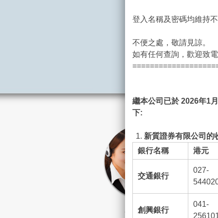
登入名稱及密碼均維持不
不便之處，敬請見諒。
如有任何查詢，歡迎致電客
===================
繼本公司已於 2026
年1
月
下:
新質證券有限公司的收
銀行名稱
港元
027-
交通銀行
54402
041-
創興銀行
客戶服務
25610