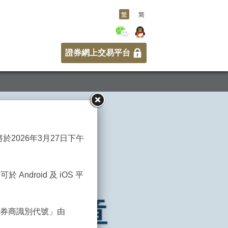
繁
简
證券網上交易平台
將於2026年3月27日下午
 Android 及 iOS 平
中的「券商識別代號」由