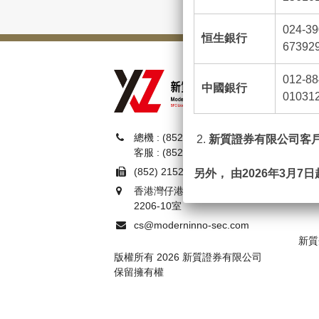
024-39
恒生銀行
67392
012-88
公
中國銀行
010312
新質
總機 : (852) 3899 2599
2.
新質證券有限公司客戶
客服 : (852) 3899 2557
(852) 2152 0878
另外，
由2026
年3
月7
日
新質
香港灣仔港灣道26號華潤大廈
2206-10室
除以上更改外，本公司的
何影響。
cs@moderninno-sec.com
新質
不便之處，敬請見諒。
版權所有 2026 新質證券有限公司
如有任何查詢，歡迎致電客
保留擁有權
===================