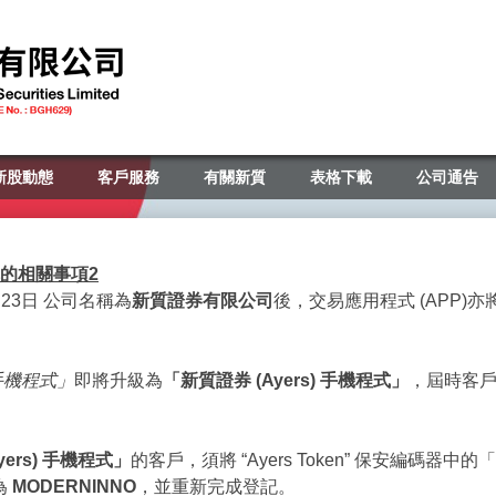
新股動態
客戶服務
有關新質
表格下載
公司通告
的相關事項
2
月23日 公司名稱為
新質證券有限公司
後，交易應用程式 (APP)亦
手機程式」
即將升級為
「新質證券
(Ayers)
手機程式」
，屆時客戶可於
yers)
手機程式」
的客戶，須將 “Ayers Token” 保安編碼器
為
MODERNINNO
，並重新完成登記。