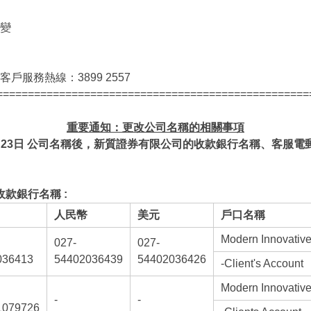
變
戶服務熱線：3899 2557
==================================================
重要通知：更改公司名稱的相關事項
23
日
公司名稱後，新質證券有限公司的收款銀行名稱、客服電
款銀行名稱 :
人民幣
美元
戶口名稱
Modern Innovative
027-
027-
036413
54402036439
54402036426
-Client's Account
Modern Innovative
-
-
產品服務
程式下載
1079726