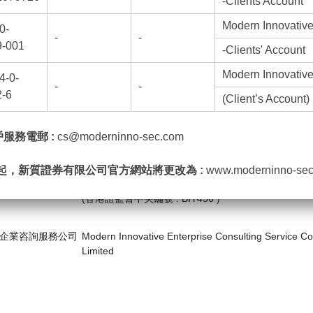
-Clients Account
Modern Innovative
0-
-
-
9-001
-Clients' Account
Modern Innovative
4-0-
司集團
-
-
-6
(Client’s Account)
證券有限公司
Modern Innovative Securities Limited
服務電郵 :
cs@moderninno-sec.com
(香港證監會中央編號 : BGH629)
起，新質證券有限公司官方網站將更改為 :
www.moderninno-se
資產管理有限公司
Modern Innovative Asset Management Limited
(香港證監會中央編號 : BIY456 )
銀行帳戶號碼、公司地址及聯絡電話
均維持不變，所有日常業務
企業咨詢服務公司
Modern Innovative Enterprise Consulting Service Co
Limited
戶服務熱線：3899 2557
==================================================